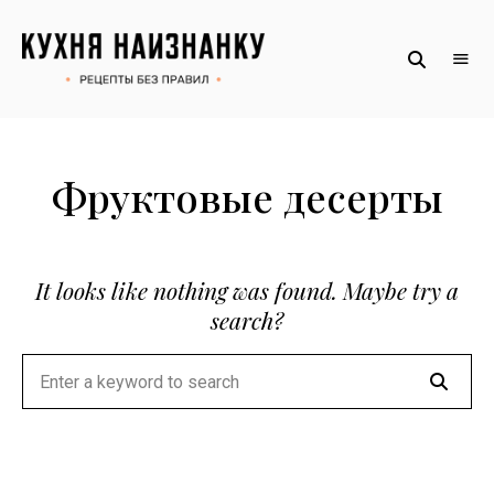
Рецепты
КУХНЯ
без
НАИЗНАНКУ
правил
от
Оксаны.
Официальный
сайт
Фруктовые десерты
It looks like nothing was found. Maybe try a
search?
Searc
Search
for: