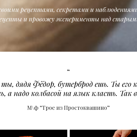
 своими рецептами, секретами и наблюдениям
ецепты и провожу эксперименты над старым
ты, дядя Фёдор, бутерброд ешь. Ты его 
, а надо колбасой на язык класть. Так 
М\ф “Трое из Простоквашино”