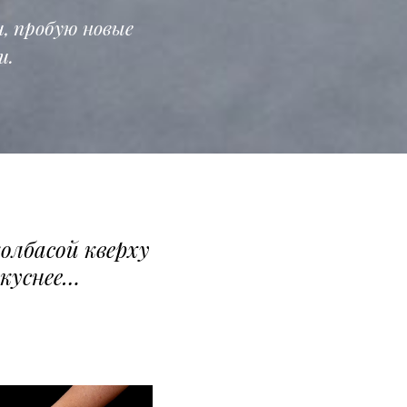
и, пробую новые
и.
колбасой кверху
вкуснее…