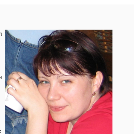
д
и
х