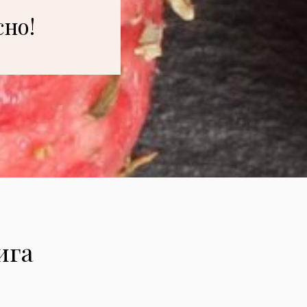
сно!
ига