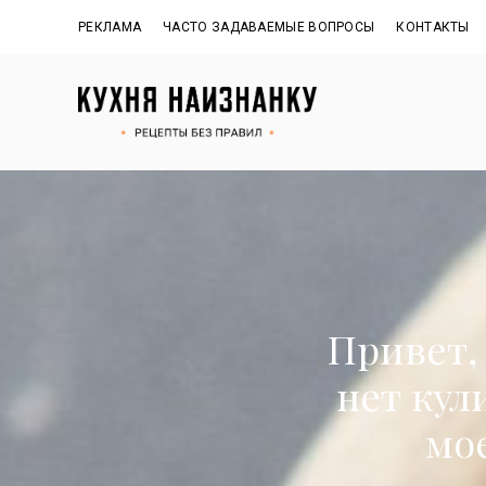
РЕКЛАМА
ЧАСТО ЗАДАВАЕМЫЕ ВОПРОСЫ
КОНТАКТЫ
Рецепты
КУХНЯ
без
О
правил
НАИЗНАНКУ
от
Оксаны.
Официальный
б
сайт
о
Привет, 
м
нет кул
мое
н