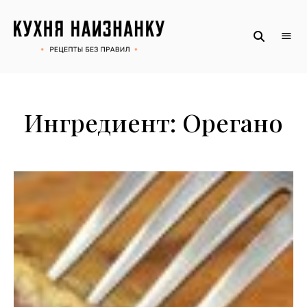
Рецепты
КУХНЯ
без
НАИЗНАНКУ
правил
от
Оксаны.
Официальный
сайт
Ингредиент:
Орегано