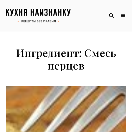
Рецепты
КУХНЯ
без
НАИЗНАНКУ
правил
от
Оксаны.
Официальный
сайт
Ингредиент:
Смесь
перцев