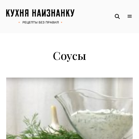
Рецепты
КУХНЯ
без
НАИЗНАНКУ
правил
от
Оксаны.
Официальный
сайт
Соусы