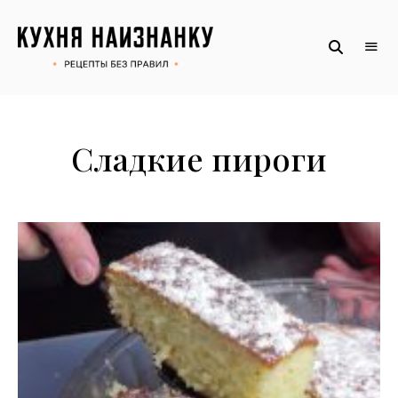
Рецепты
КУХНЯ
без
НАИЗНАНКУ
правил
от
Оксаны.
Официальный
сайт
Сладкие пироги