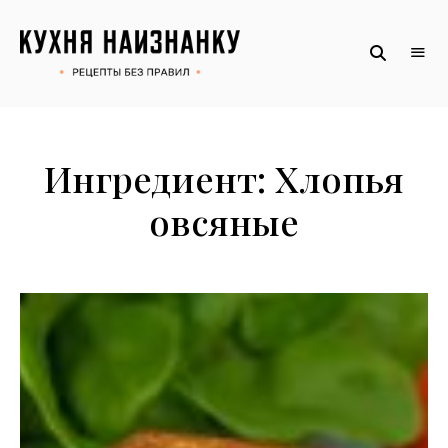
Рецепты
КУХНЯ
без
НАИЗНАНКУ
правил
от
Оксаны.
Официальный
сайт
Ингредиент:
Хлопья
овсяные