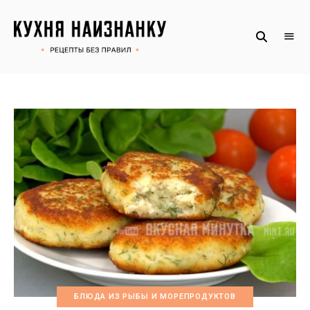
Рецепты
КУХНЯ
без
НАИЗНАНКУ
правил
от
Оксаны.
Официальный
сайт
БЛЮДА ИЗ РЫБЫ И МОРЕПРОДУКТОВ