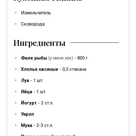
Измельчитель
Сковорода
Ингредиенты
Филе рыбы
(у меня хек)
800
г
Хлопья овсяные
0,5
стакана
Лук
1
шт.
Яйца
1
шт.
Йогурт
2
ст.л.
Укроп
Мука
2-3
ст.л.