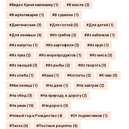
Видео Кухня наизнанку
(1)
В масле
(2)
В мультиварке
(1)
В сушилке
(1)
Диетические
(3)
Для гостей
(5)
Для детей
(1)
Для ленивых
(6)
Из грибов
(2)
Из кабачков
(1)
Из капусты
(1)
Из картофеля
(3)
Из круп
(1)
Из лука
(2)
Из морепродуктов
(1)
Из мяса
(3)
Из овощей
(2)
Из рыбы
(2)
Из творога
(3)
Из хлеба
(1)
Каша
(1)
Котлеты
(2)
К чаю
(5)
Масленица
(1)
На даче
(1)
На завтрак
(2)
На обед
(3)
На природу, в дорогу
(2)
На ужин
(10)
Недорого
(3)
Новый год и Рождество
(4)
От подписчиков
(1)
Пасха
(6)
Постные рецепты
(6)