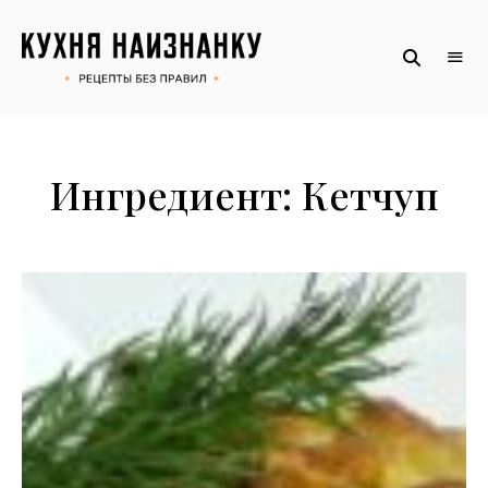
Рецепты
КУХНЯ
без
НАИЗНАНКУ
правил
от
Оксаны.
Официальный
сайт
Ингредиент:
Кетчуп