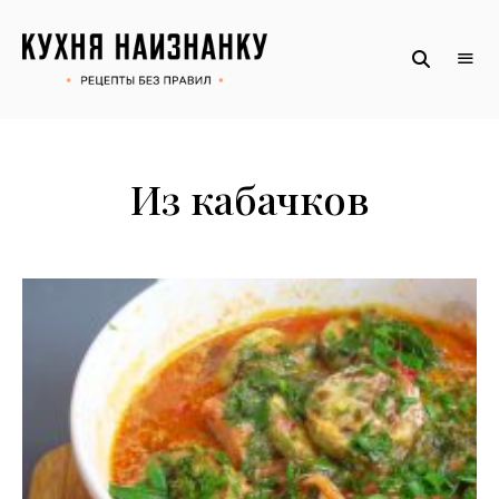
Рецепты
КУХНЯ
без
НАИЗНАНКУ
правил
от
Оксаны.
Официальный
сайт
Из кабачков