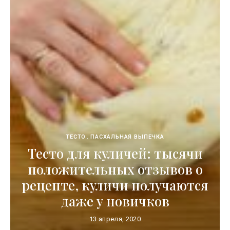
ТЕСТО
ПАСХАЛЬНАЯ ВЫПЕЧКА
Тесто для куличей: тысячи
положительных отзывов о
рецепте, куличи получаются
даже у новичков
13 апреля, 2020