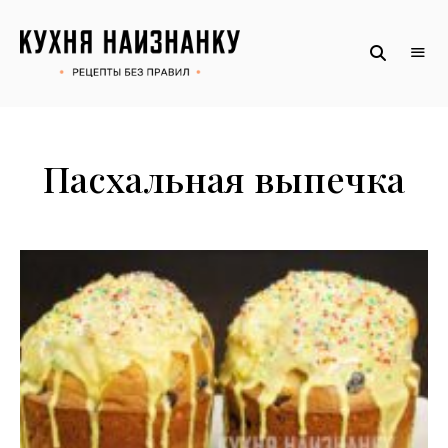
Рецепты
КУХНЯ
без
НАИЗНАНКУ
правил
от
Оксаны.
Официальный
сайт
Пасхальная выпечка