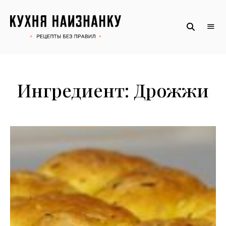
Рецепты
КУХНЯ
без
НАИЗНАНКУ
правил
от
Оксаны.
Официальный
сайт
Ингредиент:
Дрожжи