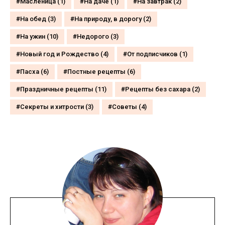
Масленица
(1)
На даче
(1)
На завтрак
(2)
На обед
(3)
На природу, в дорогу
(2)
На ужин
(10)
Недорого
(3)
Новый год и Рождество
(4)
От подписчиков
(1)
Пасха
(6)
Постные рецепты
(6)
Праздничные рецепты
(11)
Рецепты без сахара
(2)
Секреты и хитрости
(3)
Советы
(4)