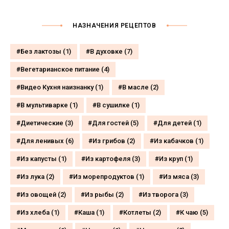
НАЗНАЧЕНИЯ РЕЦЕПТОВ
Без лактозы
(1)
В духовке
(7)
Вегетарианское питание
(4)
Видео Кухня наизнанку
(1)
В масле
(2)
В мультиварке
(1)
В сушилке
(1)
Диетические
(3)
Для гостей
(5)
Для детей
(1)
Для ленивых
(6)
Из грибов
(2)
Из кабачков
(1)
Из капусты
(1)
Из картофеля
(3)
Из круп
(1)
Из лука
(2)
Из морепродуктов
(1)
Из мяса
(3)
Из овощей
(2)
Из рыбы
(2)
Из творога
(3)
Из хлеба
(1)
Каша
(1)
Котлеты
(2)
К чаю
(5)