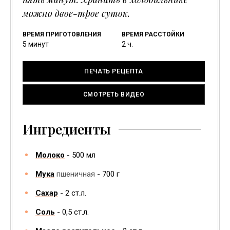
можно двое-трое суток.
ВРЕМЯ ПРИГОТОВЛЕНИЯ
ВРЕМЯ РАССТОЙКИ
минуты
часов
5
минут
2
ч.
ПЕЧАТЬ РЕЦЕПТА
СМОТРЕТЬ ВИДЕО
Ингредиенты
Молоко
500
мл
Мука
пшеничная
700
г
Сахар
2
ст.л.
Соль
0,5
ст.л.