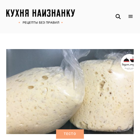
Рецепты
КУХНЯ
без
НАИЗНАНКУ
правил
от
Оксаны.
Официальный
сайт
ТЕСТО