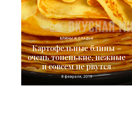
БЛИНЫ И ОЛАДЬИ
Картофельные блины –
очень тоненькие, нежные
и совсем не рвутся
8 февраля, 2019
Posts
navigation