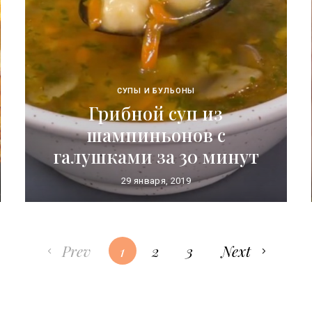
СУПЫ И БУЛЬОНЫ
Грибной суп из
шампиньонов с
галушками за 30 минут
29 января, 2019
Prev
1
2
3
Next