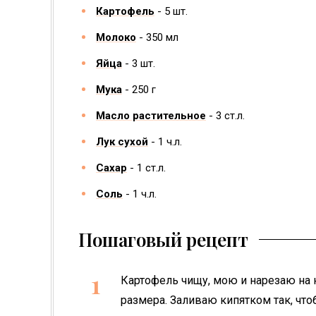
Картофель
5
шт.
Молоко
350
мл
Яйца
3
шт.
Мука
250
г
Масло растительное
3
ст.л.
Лук сухой
1
ч.л.
Сахар
1
ст.л.
Соль
1
ч.л.
Пошаговый рецепт
Картофель чищу, мою и нарезаю на н
размера. Заливаю кипятком так, чт