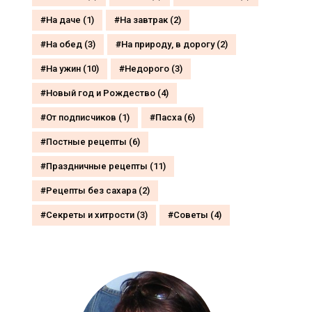
На даче
(1)
На завтрак
(2)
На обед
(3)
На природу, в дорогу
(2)
На ужин
(10)
Недорого
(3)
Новый год и Рождество
(4)
От подписчиков
(1)
Пасха
(6)
Постные рецепты
(6)
Праздничные рецепты
(11)
Рецепты без сахара
(2)
Секреты и хитрости
(3)
Советы
(4)