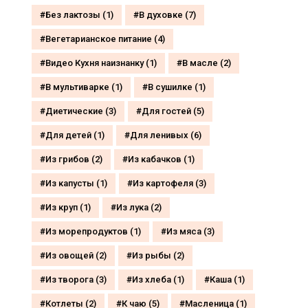
Без лактозы
(1)
В духовке
(7)
Вегетарианское питание
(4)
Видео Кухня наизнанку
(1)
В масле
(2)
В мультиварке
(1)
В сушилке
(1)
Диетические
(3)
Для гостей
(5)
Для детей
(1)
Для ленивых
(6)
Из грибов
(2)
Из кабачков
(1)
Из капусты
(1)
Из картофеля
(3)
Из круп
(1)
Из лука
(2)
Из морепродуктов
(1)
Из мяса
(3)
Из овощей
(2)
Из рыбы
(2)
Из творога
(3)
Из хлеба
(1)
Каша
(1)
Котлеты
(2)
К чаю
(5)
Масленица
(1)