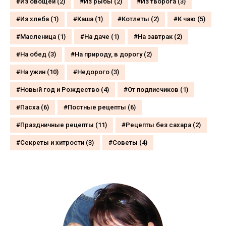
Из овощей
(2)
Из рыбы
(2)
Из творога
(3)
Из хлеба
(1)
Каша
(1)
Котлеты
(2)
К чаю
(5)
Масленица
(1)
На даче
(1)
На завтрак
(2)
На обед
(3)
На природу, в дорогу
(2)
На ужин
(10)
Недорого
(3)
Новый год и Рождество
(4)
От подписчиков
(1)
Пасха
(6)
Постные рецепты
(6)
Праздничные рецепты
(11)
Рецепты без сахара
(2)
Секреты и хитрости
(3)
Советы
(4)