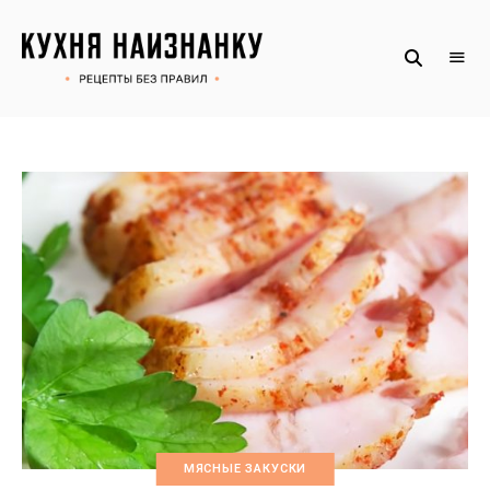
Рецепты
КУХНЯ
без
НАИЗНАНКУ
правил
от
Оксаны.
Официальный
сайт
МЯСНЫЕ ЗАКУСКИ