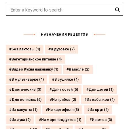
Sear
Search
for:
НАЗНАЧЕНИЯ РЕЦЕПТОВ
Без лактозы
(1)
В духовке
(7)
Вегетарианское питание
(4)
Видео Кухня наизнанку
(1)
В масле
(2)
В мультиварке
(1)
В сушилке
(1)
Диетические
(3)
Для гостей
(5)
Для детей
(1)
Для ленивых
(6)
Из грибов
(2)
Из кабачков
(1)
Из капусты
(1)
Из картофеля
(3)
Из круп
(1)
Из лука
(2)
Из морепродуктов
(1)
Из мяса
(3)