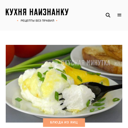
Рецепты
КУХНЯ
без
НАИЗНАНКУ
правил
от
Оксаны.
Официальный
сайт
БЛЮДА ИЗ ЯИЦ