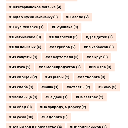
Вегетарианское питание
(4)
Видео Кухня наизнанку
(1)
В масле
(2)
В мультиварке
(1)
В сушилке
(1)
Диетические
(3)
Для гостей
(5)
Для детей
(1)
Для ленивых
(6)
Из грибов
(2)
Из кабачков
(1)
Из капусты
(1)
Из картофеля
(3)
Из круп
(1)
Из лука
(2)
Из морепродуктов
(1)
Из мяса
(3)
Из овощей
(2)
Из рыбы
(2)
Из творога
(3)
Из хлеба
(1)
Каша
(1)
Котлеты
(2)
К чаю
(5)
Масленица
(1)
На даче
(1)
На завтрак
(2)
На обед
(3)
На природу, в дорогу
(2)
На ужин
(10)
Недорого
(3)
Новый год и Рождество
(4)
От подписчиков
(1)