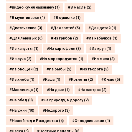
Видео Кухня наизнанку
(1)
В масле
(2)
В мультиварке
(1)
В сушилке
(1)
Диетические
(3)
Для гостей
(5)
Для детей
(1)
Для ленивых
(6)
Из грибов
(2)
Из кабачков
(1)
Из капусты
(1)
Из картофеля
(3)
Из круп
(1)
Из лука
(2)
Из морепродуктов
(1)
Из мяса
(3)
Из овощей
(2)
Из рыбы
(2)
Из творога
(3)
Из хлеба
(1)
Каша
(1)
Котлеты
(2)
К чаю
(5)
Масленица
(1)
На даче
(1)
На завтрак
(2)
На обед
(3)
На природу, в дорогу
(2)
На ужин
(10)
Недорого
(3)
Новый год и Рождество
(4)
От подписчиков
(1)
Пасха
(6)
Постные рецепты
(6)