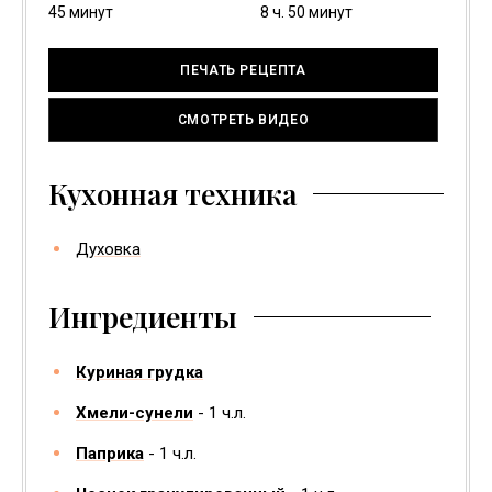
минуты
часов
минуты
45
минут
8
ч.
50
минут
ПЕЧАТЬ РЕЦЕПТА
СМОТРЕТЬ ВИДЕО
Кухонная техника
Духовка
Ингредиенты
Куриная грудка
Хмели-сунели
1
ч.л.
Паприка
1
ч.л.