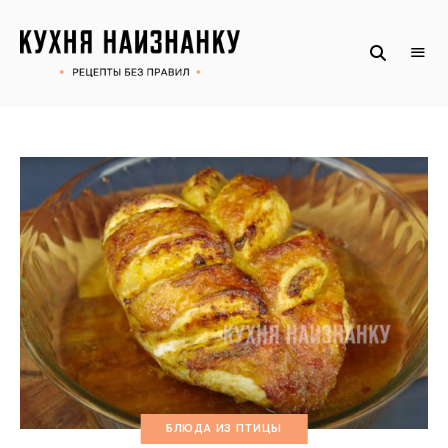
Рецепты
КУХНЯ
без
НАИЗНАНКУ
правил
от
Оксаны.
Официальный
сайт
БЛЮДА ИЗ ПТИЦЫ