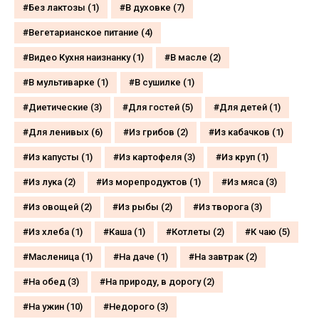
Без лактозы
(1)
В духовке
(7)
Вегетарианское питание
(4)
Видео Кухня наизнанку
(1)
В масле
(2)
В мультиварке
(1)
В сушилке
(1)
Диетические
(3)
Для гостей
(5)
Для детей
(1)
Для ленивых
(6)
Из грибов
(2)
Из кабачков
(1)
Из капусты
(1)
Из картофеля
(3)
Из круп
(1)
Из лука
(2)
Из морепродуктов
(1)
Из мяса
(3)
Из овощей
(2)
Из рыбы
(2)
Из творога
(3)
Из хлеба
(1)
Каша
(1)
Котлеты
(2)
К чаю
(5)
Масленица
(1)
На даче
(1)
На завтрак
(2)
На обед
(3)
На природу, в дорогу
(2)
На ужин
(10)
Недорого
(3)