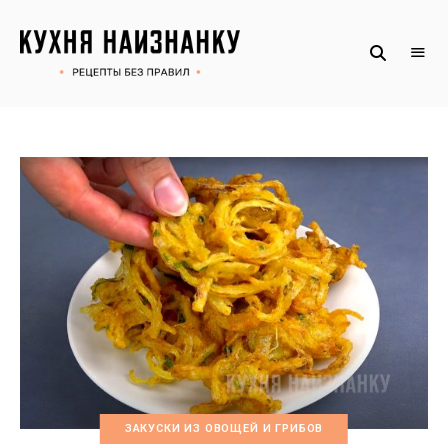
Рецепты
КУХНЯ
без
НАИЗНАНКУ
правил
от
Оксаны.
Официальный
сайт
ЗАКУСКИ ИЗ ОВОЩЕЙ И ГРИБОВ