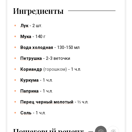
Ингредиенты
Лук
2
шт.
Мука
140
г
Вода холодная
130-150
мл
Петрушка
2-3
веточки
Кориандр
(горошком)
1
ч.л.
Куркума
1
ч.л.
Паприка
1
ч.л.
Перец черный молотый
⅓
ч.л.
Соль
1
ч.л.
Пошаговый рецепт