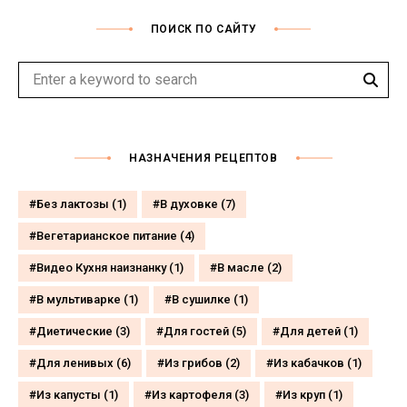
ПОИСК ПО САЙТУ
Sear
Search
for:
НАЗНАЧЕНИЯ РЕЦЕПТОВ
Без лактозы
(1)
В духовке
(7)
Вегетарианское питание
(4)
Видео Кухня наизнанку
(1)
В масле
(2)
В мультиварке
(1)
В сушилке
(1)
Диетические
(3)
Для гостей
(5)
Для детей
(1)
Для ленивых
(6)
Из грибов
(2)
Из кабачков
(1)
Из капусты
(1)
Из картофеля
(3)
Из круп
(1)