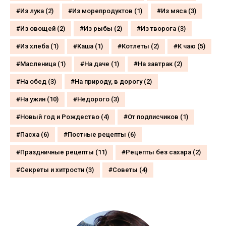
Из лука
(2)
Из морепродуктов
(1)
Из мяса
(3)
Из овощей
(2)
Из рыбы
(2)
Из творога
(3)
Из хлеба
(1)
Каша
(1)
Котлеты
(2)
К чаю
(5)
Масленица
(1)
На даче
(1)
На завтрак
(2)
На обед
(3)
На природу, в дорогу
(2)
На ужин
(10)
Недорого
(3)
Новый год и Рождество
(4)
От подписчиков
(1)
Пасха
(6)
Постные рецепты
(6)
Праздничные рецепты
(11)
Рецепты без сахара
(2)
Секреты и хитрости
(3)
Советы
(4)