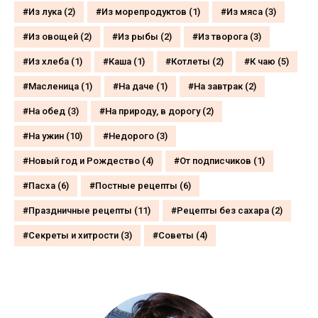
Из лука
(2)
Из морепродуктов
(1)
Из мяса
(3)
Из овощей
(2)
Из рыбы
(2)
Из творога
(3)
Из хлеба
(1)
Каша
(1)
Котлеты
(2)
К чаю
(5)
Масленица
(1)
На даче
(1)
На завтрак
(2)
На обед
(3)
На природу, в дорогу
(2)
На ужин
(10)
Недорого
(3)
Новый год и Рождество
(4)
От подписчиков
(1)
Пасха
(6)
Постные рецепты
(6)
Праздничные рецепты
(11)
Рецепты без сахара
(2)
Секреты и хитрости
(3)
Советы
(4)