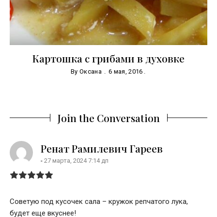
!
Картошка с грибами в духовке
Т
By
Оксана
6 мая, 2016
Join the Conversation
says:
Ренат Рамилевич Гареев
27 марта, 2024 7:14 дп
Советую под кусочек сала – кружок репчатого лука,
будет еще вкуснее!