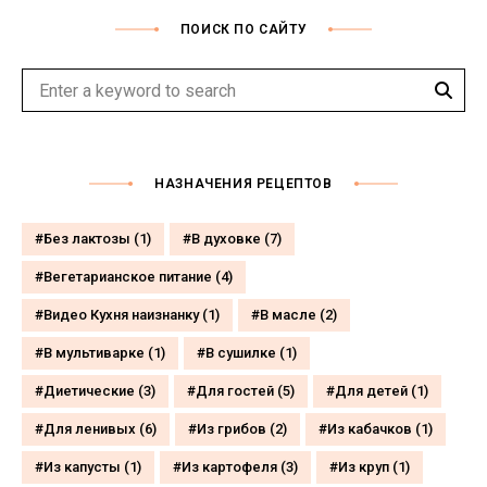
ПОИСК ПО САЙТУ
Sear
Search
for:
НАЗНАЧЕНИЯ РЕЦЕПТОВ
Без лактозы
(1)
В духовке
(7)
Вегетарианское питание
(4)
Видео Кухня наизнанку
(1)
В масле
(2)
В мультиварке
(1)
В сушилке
(1)
Диетические
(3)
Для гостей
(5)
Для детей
(1)
Для ленивых
(6)
Из грибов
(2)
Из кабачков
(1)
Из капусты
(1)
Из картофеля
(3)
Из круп
(1)