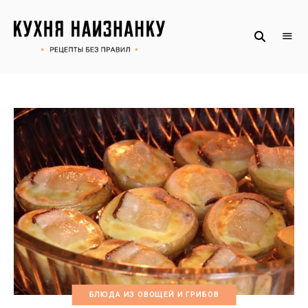
Рецепты
КУХНЯ
без
НАИЗНАНКУ
правил
от
Оксаны.
Официальный
сайт
БЛЮДА ИЗ ОВОЩЕЙ И ГРИБОВ