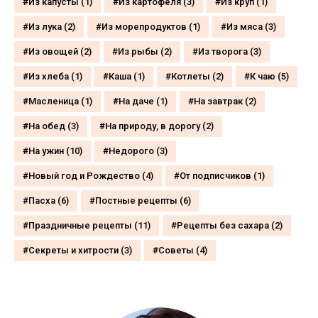
Из капусты
(1)
Из картофеля
(3)
Из круп
(1)
Из лука
(2)
Из морепродуктов
(1)
Из мяса
(3)
Из овощей
(2)
Из рыбы
(2)
Из творога
(3)
Из хлеба
(1)
Каша
(1)
Котлеты
(2)
К чаю
(5)
Масленица
(1)
На даче
(1)
На завтрак
(2)
На обед
(3)
На природу, в дорогу
(2)
На ужин
(10)
Недорого
(3)
Новый год и Рождество
(4)
От подписчиков
(1)
Пасха
(6)
Постные рецепты
(6)
Праздничные рецепты
(11)
Рецепты без сахара
(2)
Секреты и хитрости
(3)
Советы
(4)