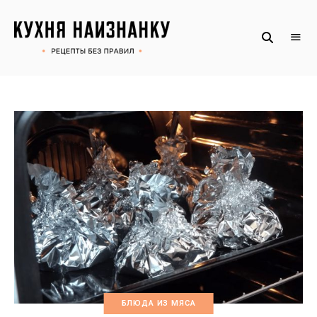
Рецепты
КУХНЯ
без
НАИЗНАНКУ
правил
от
Оксаны.
Официальный
сайт
БЛЮДА ИЗ МЯСА