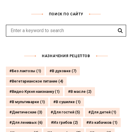
ПОИСК ПО САЙТУ
Sear
Search
for:
НАЗНАЧЕНИЯ РЕЦЕПТОВ
Без лактозы
(1)
В духовке
(7)
Вегетарианское питание
(4)
Видео Кухня наизнанку
(1)
В масле
(2)
В мультиварке
(1)
В сушилке
(1)
Диетические
(3)
Для гостей
(5)
Для детей
(1)
Для ленивых
(6)
Из грибов
(2)
Из кабачков
(1)